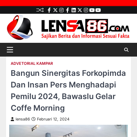
Skip
facebook
Twitter
instagram
Facebook
LinkedIn
twitter
Instagram
youtube
youtube
to
content
ADVETORIAL KAMPAR
Bangun Sinergitas Forkopimda
Dan Insan Pers Menghadapi
Pemilu 2024, Bawaslu Gelar
Coffe Morning
lensa86
Februari 12, 2024