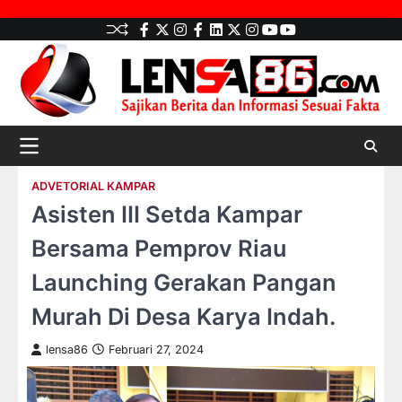
Skip
facebook
Twitter
instagram
Facebook
LinkedIn
twitter
Instagram
youtube
youtube
to
content
ADVETORIAL KAMPAR
Asisten III Setda Kampar
Bersama Pemprov Riau
Launching Gerakan Pangan
Murah Di Desa Karya Indah.
lensa86
Februari 27, 2024