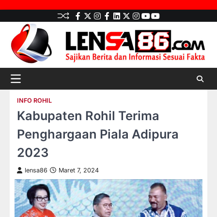
Skip
facebook
Twitter
instagram
Facebook
LinkedIn
twitter
Instagram
youtube
youtube
to
content
INFO ROHIL
Kabupaten Rohil Terima
Penghargaan Piala Adipura
2023
lensa86
Maret 7, 2024