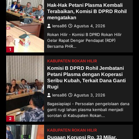
Hak-Hak Petani Plasma Kembali
Terabaikan, Komisi B DPRD Rohil
mengatakan
lensa86
Agustus 4, 2026
Rokan Hilir - Komisi B DPRD Rokan Hilir
Gelar Rapat Dengar Pendapat (RDP)
Bersama PHR…
1
KABUPATEN ROKAN HILIR
Komisi B DPRD Rohil Jembatani
Petani Plasma dengan Koperasi
Seribu Kubah, Terkait Dana Ganti
Rugi
lensa86
Agustus 3, 2026
Bagasiapiapi - Persoalan pengelolaan dana
ganti rugi lahan plasma kembali menjadi
sorotan di Kabupaten Rokan…
2
KABUPATEN ROKAN HILIR
Dugaan Korupsi Rp. 33 Miliar,