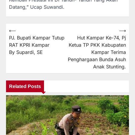
Datang,” Ucap Suwandi.
⟵
⟶
Navigasi
PJ. Bupati Kampar Tutup
Hut Kampar Ke-74, Pj
pos
RAT KPRI Kampar
Ketua TP PKK Kabupaten
By Supardi, SE
Kampar Terima
Penghargaan Bunda Asuh
Anak Stunting.
Related Posts