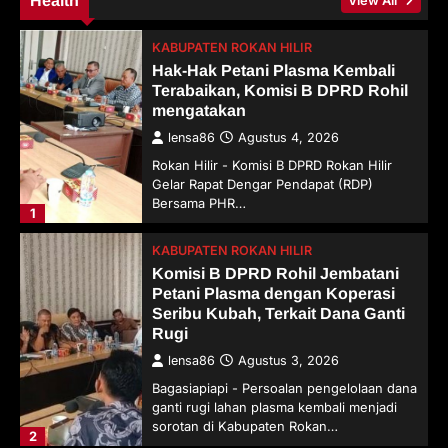
Health
View All
KABUPATEN ROKAN HILIR
Hak-Hak Petani Plasma Kembali
Terabaikan, Komisi B DPRD Rohil
mengatakan
lensa86
Agustus 4, 2026
Rokan Hilir - Komisi B DPRD Rokan Hilir
Gelar Rapat Dengar Pendapat (RDP)
Bersama PHR…
1
KABUPATEN ROKAN HILIR
Komisi B DPRD Rohil Jembatani
Petani Plasma dengan Koperasi
Seribu Kubah, Terkait Dana Ganti
Rugi
lensa86
Agustus 3, 2026
Bagasiapiapi - Persoalan pengelolaan dana
ganti rugi lahan plasma kembali menjadi
sorotan di Kabupaten Rokan…
2