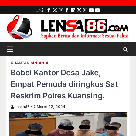
Skip
facebook
Twitter
instagram
Facebook
LinkedIn
twitter
Instagram
youtube
youtube
to
content
KUANTAN SINGINGI
Bobol Kantor Desa Jake,
Empat Pemuda diringkus Sat
Reskrim Polres Kuansing.
lensa86
Maret 22, 2024