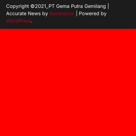
Copyright ©2021_PT Gema Putra Gemilang |
Accurate News by
Ascendoor
| Powered by
WordPress
.