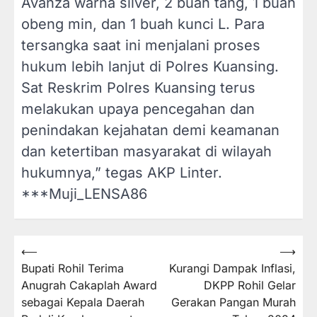
Avanza warna silver, 2 buah tang, 1 buah
obeng min, dan 1 buah kunci L. Para
tersangka saat ini menjalani proses
hukum lebih lanjut di Polres Kuansing.
Sat Reskrim Polres Kuansing terus
melakukan upaya pencegahan dan
penindakan kejahatan demi keamanan
dan ketertiban masyarakat di wilayah
hukumnya,” tegas AKP Linter.
***Muji_LENSA86
⟵
⟶
Navigasi
Bupati Rohil Terima
Kurangi Dampak Inflasi,
pos
Anugrah Cakaplah Award
DKPP Rohil Gelar
sebagai Kepala Daerah
Gerakan Pangan Murah