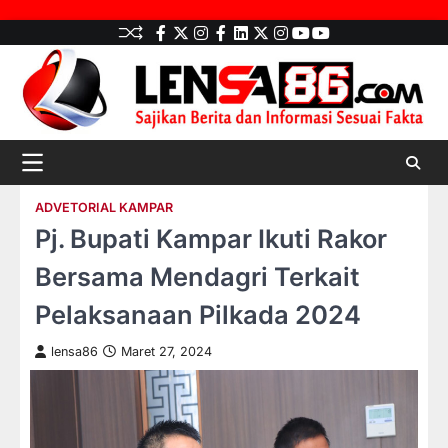
Skip
facebook
Twitter
instagram
Facebook
LinkedIn
twitter
Instagram
youtube
youtube
to
content
ADVETORIAL KAMPAR
Pj. Bupati Kampar Ikuti Rakor
Bersama Mendagri Terkait
Pelaksanaan Pilkada 2024
lensa86
Maret 27, 2024