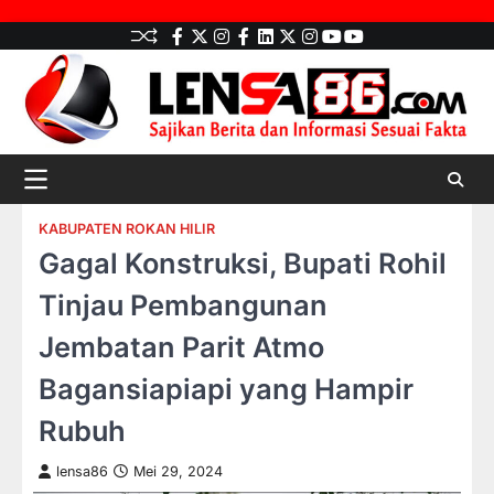
Skip
facebook
Twitter
instagram
Facebook
LinkedIn
twitter
Instagram
youtube
youtube
to
content
KABUPATEN ROKAN HILIR
Gagal Konstruksi, Bupati Rohil
Tinjau Pembangunan
Jembatan Parit Atmo
Bagansiapiapi yang Hampir
Rubuh
lensa86
Mei 29, 2024