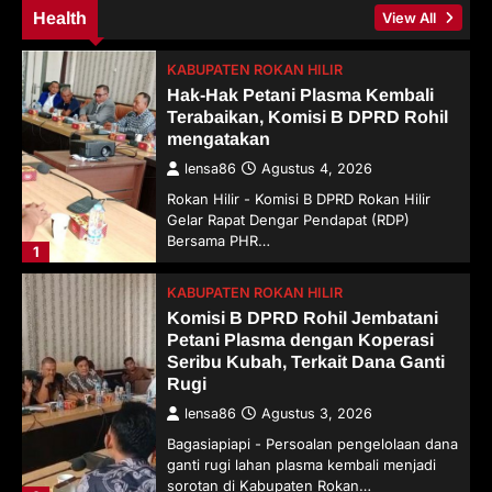
Health
View All
KABUPATEN ROKAN HILIR
Hak-Hak Petani Plasma Kembali
Terabaikan, Komisi B DPRD Rohil
mengatakan
lensa86
Agustus 4, 2026
Rokan Hilir - Komisi B DPRD Rokan Hilir
Gelar Rapat Dengar Pendapat (RDP)
Bersama PHR…
1
KABUPATEN ROKAN HILIR
Komisi B DPRD Rohil Jembatani
Petani Plasma dengan Koperasi
Seribu Kubah, Terkait Dana Ganti
Rugi
lensa86
Agustus 3, 2026
Bagasiapiapi - Persoalan pengelolaan dana
ganti rugi lahan plasma kembali menjadi
sorotan di Kabupaten Rokan…