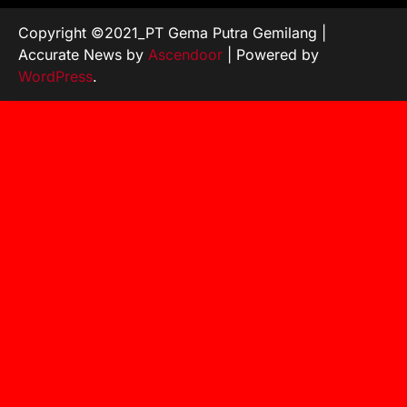
Copyright ©2021_PT Gema Putra Gemilang |
Accurate News by
Ascendoor
| Powered by
WordPress
.