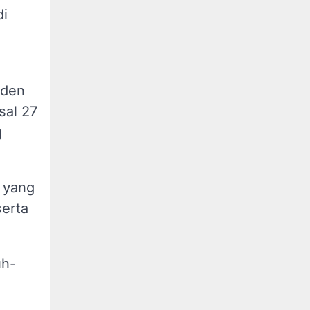
di
iden
sal 27
g
 yang
erta
uh-