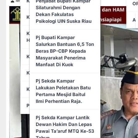
KABUPATEN KAMPAR
Penjabat Bupati Kampar
lensa86
Juli 2, 2024
OP
Anggaran Tahun 2025,
Peredaran Gelap Narkoba
Silaturahmi Dengan
Pemkab Rohil Dan
Dekan Fakulatas
KABUPATEN BENGKALIS
Kejaksaan Tanda Tangani
A
Meledakkk!!! Buntut Hina
Psikologi UIN Suska Riau
MoU
Kades Dan
KABUPATEN INDRAGIRI
Camat,Masyarakat
Pj Bupati Kampar
HULU
Memprihatinkan SMPN 1
Sungai Sirih Sakit Hati
Salurkan Bantuan 6,5 Ton
Sinaboi Tak Berdinding,
Dan Kecam Cabup
Beras BP-CBP Kepada
Kabid SMP Disdik Rohil,
Sutoyo.
KABUPATEN SIAK
Masyarakat Penerima
Retno : Tahun Ini
Manfaat Di Kuok
Dibangun Pemda Rohil
Mahviyen Trikon Putra
KOTA DUMAI
S.E, Monitor Langsung
Pj Sekda Kampar
Pimpin Apel Pagi, Wabup
Jalur Yang Latihan Di
Lakukan Peletakan Batu
KOTA PEKANBARU
Rohil: Sudah Terlalu Lama
Tepian Rajo Pangean
Pertama Mesjid Baitul
ASN Terjebak Dalam
Ilmi Perhentian Raja.
Kenyamanan Semu Yang
PEMERINTAH
Plt. Bupati Kuansing
Dibentuk Oleh Budaya
Inginkan Gedung Baru
Pj Sekda Kampar Lantik
Birokrasi Lama
UNIKS Segera
Dewan Hakim Dan Lepas
Dimanfaatkan.
Pawai Ta’aruf MTQ Ke-53
Ribuan Honorer Di
Tahun