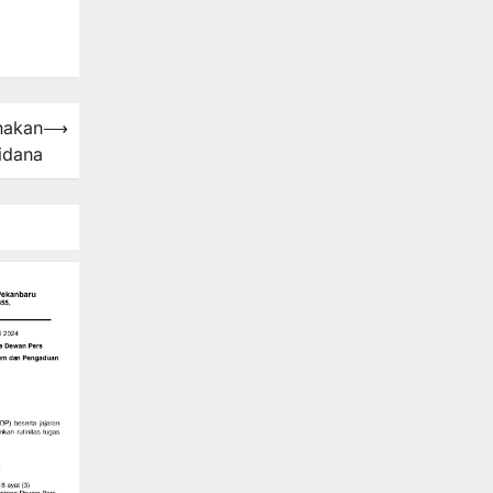
nakan
⟶
idana