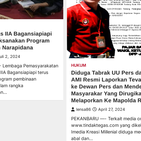
s IIA Bagansiapiapi
aksanakan Program
 Narapidana
uli 2, 2024
- Lembaga Pemasyarakatan
HUKUM
 IIA Bagansiapiapi terus
Diduga Tabrak UU Pers da
ogram pembinaan
AMI Resmi Laporkan Teva 
alam rangka
ke Dewan Pers dan Mend
an…
Masyarakar Yang Dirugik
Melaporkan Ke Mapolda R
lensa86
April 27, 2024
PEKANBARU —- Terkait media on
www.tindaktegas.com yang dikel
Imedia Kreasi Millenial diduga me
abal dan…