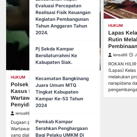
Evaluasi Percepatan
Realisasi Fisik Keuangan
Kegiatan Pembangunan
Tahun Anggaran Tahun
HUKUM
2024.
Lapas Kela
Rutin Mel
Pembinaan
Pj Sekda Kampar
Bersilaturrahmi Ke
lensa86
J
Kabupaten Siak.
ROKAN HILIR
(Lapas) Kelas
melakukan pr
HUKUM
Kecamatan Bangkinang
narapidana d
Polsek Tapung Hulu Tingkatkan
Juara Umum MTQ
pengembang
Kasus Dugaan Pengancaman
Tingkat Kabupaten
Wartawan dari Penyelidikan ke
Kampar Ke-53 Tahun
Penyidikan
2024
lensa86
April 19, 2024
Pemkab Kampar
Dugaan pengancaman terhadap
Serahkan Penghargaan
Wartawan dari salah satu media online
Bagi Pelaku UMKM Di
yang dialami oleh Ramadhan Gulo yang