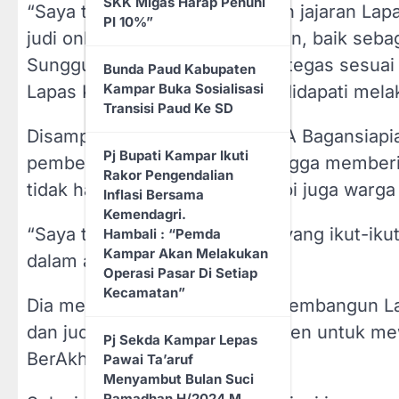
SKK Migas Harap Penuhi
“Saya tegaskan kepada seluruh jajaran Lapas
Wujudkan Layanan
PI 10%”
Kesehatan Lebih Baik,
judi online dalam bentuk apapun, baik seb
DPRD Rohil Berikan
Sungguh kami akan menindak tegas sesuai p
Bunda Paud Kabupaten
Perhatian Penuh Kepada
Kampar Buka Sosialisasi
Lapas Kelas IIA Bagansiapiapi didapati mela
RSUD. Dr. RM. Pratomo
Transisi Paud Ke SD
Bagansiapiapi
Disamping itu, Kalapas Kelas IIA Bagansiap
Pj Bupati Kampar Ikuti
pemberantasan judi online, hingga memberika
Rakor Pengendalian
tidak hanya bagi petugas, tetapi juga warga
Inflasi Bersama
Kemendagri.
“Saya tidak ingin ada petugas yang ikut-iku
Hambali : “Pemda
Kampar Akan Melakukan
dalam amanat.
Operasi Pasar Di Setiap
Kecamatan”
Dia menekankan pentingnya membangun Lapa
dan judi online sebagai komitmen untuk 
Pj Sekda Kampar Lepas
BerAkhlak.
Pawai Ta’aruf
Menyambut Bulan Suci
Ramadhan H/2024 M,