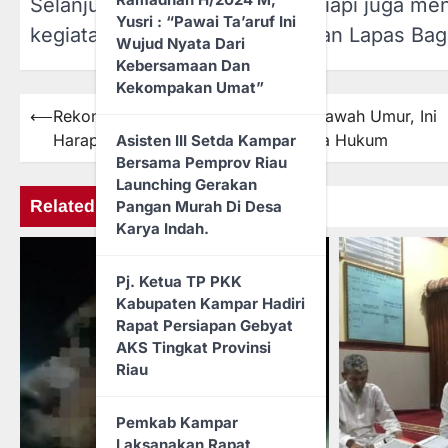
Selanjutnya Kalapas Bagansiapiapi juga me
Yusri : “Pawai Ta’aruf Ini
kegiatan yang akan dilaksanakan Lapas Baga
Wujud Nyata Dari
Kebersamaan Dan
Kekompakan Umat”
⟵
Rekonstruksi Pembunuhan Anak Dibawah Umur, Ini
Navigasi
Harapan Keluarga Korban dan Kuasa Hukum
Asisten III Setda Kampar
pos
Bersama Pemprov Riau
Launching Gerakan
Related Posts
Pangan Murah Di Desa
Karya Indah.
Pj. Ketua TP PKK
Kabupaten Kampar Hadiri
Rapat Persiapan Gebyat
AKS Tingkat Provinsi
Riau
Pemkab Kampar
Laksanakan Rapat