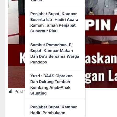
Rumahkan, Wabup Rohil,
PEMUDA PANCASILA
Jhony Charles : Pak
IKUT ANDIL DALAM
Penjabat Bupati Kampar
Bupati Sudah Bersurat
PENCARIAN KORBAN
Beserta Istri Hadiri Acara
Mohon Pertimbangan…
YANG HANYUT DI
Ramah Tamah Penjabat
BENDUNGAN PANGEAN
Gubernur Riau
Rapat Paripurna DPRD
Rohil Penyampaian LKPJ
Safari Ramadhan Di
Sambut Ramadhan, Pj
Bupati Tahun 2024
Kecamatan Pangean, Plt.
Bupati Kampar Makan
Bupati Drs. H.
Dan Do’a Bersama Warga
Wabup Rohil Buka
Suhardiman Amby, Ak.
Pandopo
Musrenbang Tingkat
MM, Suruh Kadis PUPR
Kabupaten 2026,
Eksekusi Jalan Lingkar
Yusri : BAAS Ciptakan
Sinergitas OPD Di
Pasar Baru Pangean.
Dan Dukung Tumbuh
Harapkan Untuk
Kembang Anak-Anak
Kemajuan Pembangunan
MTQ Ke-1 Pemuda
Post Views:
24
Stunting
Daerah
Pancasila Kecamatan
Pangean Berjalan Lancar
Penjabat Bupati Kampar
Wabup Rohil Menghadiri
Dan Sukses.
Hadiri Pembukaan
Panen Raya Jagung Di