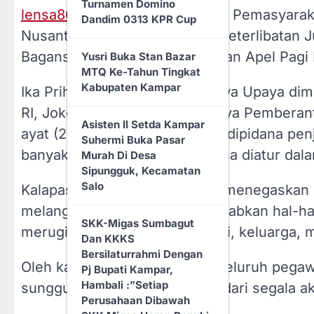
Turnamen Domino
Balai Jaya
lensa86.com
| Kepala Lembaga Pemasyarakat
Dandim 0313 KPR Cup
Nusantara tegaskan larangan keterlibatan Ju
Sidak Ke-RSUD
Bagansiapiapi, pada pelaksanaan Apel Pagi
Yusri Buka Stan Bazar
Dr.Pratomo, Bupati Rohil
MTQ Ke-Tahun Tingkat
H.Bistamam: Layani
Kabupaten Kampar
Ika Prihadi menerangkan, bahwa Upaya dim
Masyarakat Dengan
Lemah Lembut
RI, Joko Widodo terhadap Upaya Pemberant
Asisten II Setda Kampar
ayat (2) UU 1/2024 berpotensi dipidana pen
Suhermi Buka Pasar
Rapat Paripurna DPRD
banyak Rp10 miliar sebagaimana diatur dala
Murah Di Desa
Rohil Dalam Rangka
Sipungguk, Kecamatan
Penyampaian Pidato
Salo
Kalapas Ika Prihadi Nusantara menegaskan 
Perdana Bupati Periode
2025-2030
melanggar hukum dan menyebabkan hal-hal 
SKK-Migas Sumbagut
merugikan baik bagi diri sendiri, keluarga,
Dan KKKS
Dihadiri Bupati, DPRD
Bersilaturrahmi Dengan
Sahkan RAPBD Rohil
Oleh karena itu, dia meminta seluruh pega
Pj Bupati Kampar,
Anggaran Tahun 2025
Hambali :”Setiap
sungguh dan menjauhkan diri dari segala akti
Sebesar Rp 2,6 Triliun
Perusahaan Dibawah