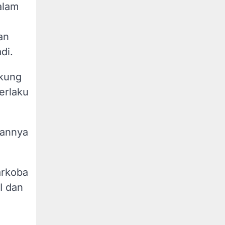
alam
an
di.
ukung
erlaku
sannya
arkoba
I dan