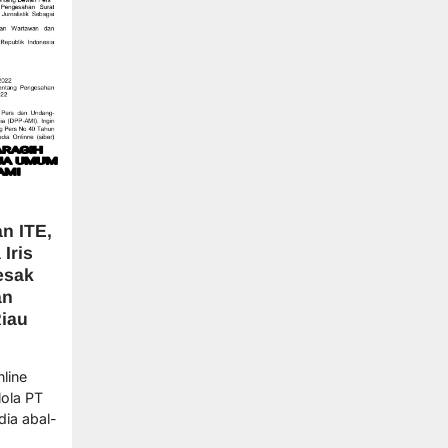
n ITE,
Iris
esak
an
iau
line
ola PT
dia abal-