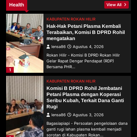
Health
View All
KABUPATEN ROKAN HILIR
Hak-Hak Petani Plasma Kembali
Terabaikan, Komisi B DPRD Rohil
mengatakan
lensa86
Agustus 4, 2026
Rokan Hilir - Komisi B DPRD Rokan Hilir
Gelar Rapat Dengar Pendapat (RDP)
Bersama PHR…
1
KABUPATEN ROKAN HILIR
Komisi B DPRD Rohil Jembatani
Petani Plasma dengan Koperasi
Seribu Kubah, Terkait Dana Ganti
Rugi
lensa86
Agustus 3, 2026
Bagasiapiapi - Persoalan pengelolaan dana
ganti rugi lahan plasma kembali menjadi
sorotan di Kabupaten Rokan…