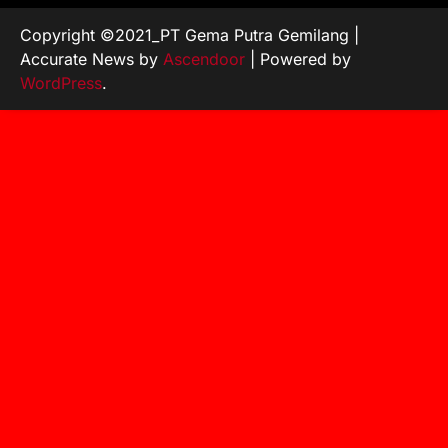
Copyright ©2021_PT Gema Putra Gemilang |
Accurate News by
Ascendoor
| Powered by
WordPress
.