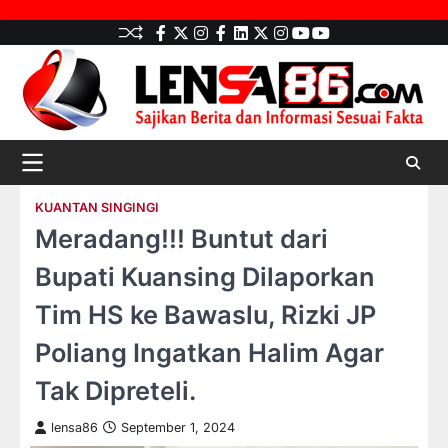
Skip
facebook
Twitter
instagram
Facebook
LinkedIn
twitter
Instagram
youtube
youtube
to
content
KUANTAN SINGINGI
Meradang!!! Buntut dari
Bupati Kuansing Dilaporkan
Tim HS ke Bawaslu, Rizki JP
Poliang Ingatkan Halim Agar
Tak Dipreteli.
lensa86
September 1, 2024