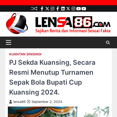
Skip
facebook
Twitter
instagram
Facebook
LinkedIn
twitter
Instagram
youtube
youtube
to
content
KUANTAN SINGINGI
PJ Sekda Kuansing, Secara
Resmi Menutup Turnamen
Sepak Bola Bupati Cup
Kuansing 2024.
lensa86
September 2, 2024