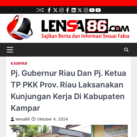
Skip
facebook
Twitter
instagram
Facebook
LinkedIn
twitter
Instagram
youtube
youtube
to
content
KAMPAR
Pj. Gubernur Riau Dan Pj. Ketua
TP PKK Prov. Riau Laksanakan
Kunjungan Kerja Di Kabupaten
Kampar
lensa86
Oktober 4, 2024