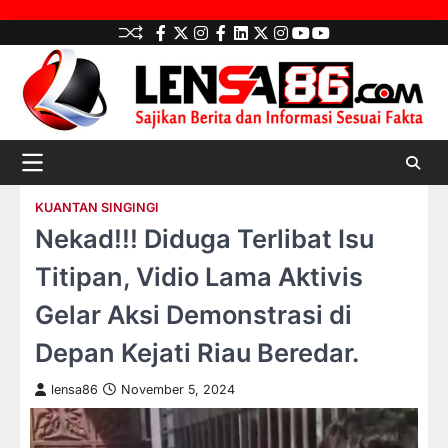
Skip
facebook
Twitter
instagram
Facebook
LinkedIn
twitter
Instagram
youtube
youtube
to
content
KUANTAN SINGINGI
Nekad!!! Diduga Terlibat Isu
Titipan, Vidio Lama Aktivis
Gelar Aksi Demonstrasi di
Depan Kejati Riau Beredar.
lensa86
November 5, 2024