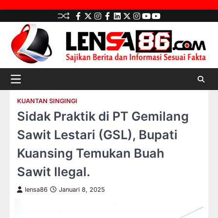
Skip
facebook
Twitter
instagram
Facebook
LinkedIn
twitter
Instagram
youtube
youtube
to
content
KUANTAN SINGINGI
Sidak Praktik di PT Gemilang
Sawit Lestari (GSL), Bupati
Kuansing Temukan Buah
Sawit Ilegal.
lensa86
Januari 8, 2025