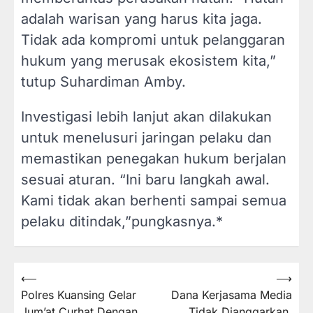
adalah warisan yang harus kita jaga.
Tidak ada kompromi untuk pelanggaran
hukum yang merusak ekosistem kita,”
tutup Suhardiman Amby.
Investigasi lebih lanjut akan dilakukan
untuk menelusuri jaringan pelaku dan
memastikan penegakan hukum berjalan
sesuai aturan. “Ini baru langkah awal.
Kami tidak akan berhenti sampai semua
pelaku ditindak,”pungkasnya.*
⟵
⟶
Navigasi
Polres Kuansing Gelar
Dana Kerjasama Media
pos
Jum’at Curhat Dengan
Tidak Dianggarkan,