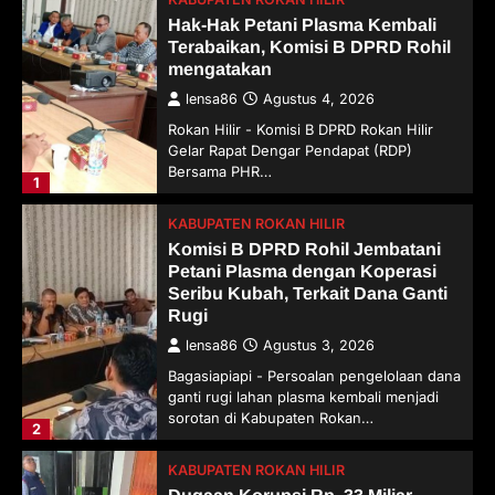
Hak-Hak Petani Plasma Kembali
Terabaikan, Komisi B DPRD Rohil
mengatakan
lensa86
Agustus 4, 2026
Rokan Hilir - Komisi B DPRD Rokan Hilir
Gelar Rapat Dengar Pendapat (RDP)
Bersama PHR…
1
KABUPATEN ROKAN HILIR
Komisi B DPRD Rohil Jembatani
Petani Plasma dengan Koperasi
Seribu Kubah, Terkait Dana Ganti
Rugi
lensa86
Agustus 3, 2026
Bagasiapiapi - Persoalan pengelolaan dana
ganti rugi lahan plasma kembali menjadi
sorotan di Kabupaten Rokan…
2
KABUPATEN ROKAN HILIR
Dugaan Korupsi Rp. 33 Miliar,