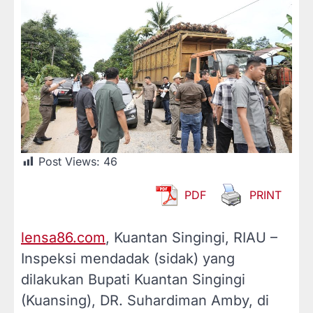
Post Views:
46
PDF
PRINT
lensa86.com
, Kuantan Singingi, RIAU –
Inspeksi mendadak (sidak) yang
dilakukan Bupati Kuantan Singingi
(Kuansing), DR. Suhardiman Amby, di