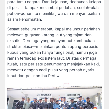
para tamu negara. Dari kejauhan, dedaunan kelapa
di pesisir tampak melambai perlahan, seolah-olah
pohon-pohon itu memiliki jiwa dan menyampaikan
salam kehormatan.
Sesaat sebelum merapat, kapal meluncur perlahan
melewati gugusan karang laut yang tajam dan
eksotis. Dermaga yang menyambut kami bukan
struktur biasa—melainkan ponton apung berbasis
kubus yang bukan hanya fungsional, namun juga
ramah terhadap ekosistem laut. Di atas dermaga
itulah, satu per satu penumpang menjejakkan kaki,
menyatu dengan nadi pulau yang pernah nyaris
luput dari pelukan Ibu Pertiwi.