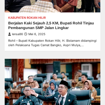
KABUPATEN ROKAN HILIR
Berjalan Kaki Sejauh 2,5 KM, Bupati Rohil Tinjau
Pembangunan SMP Jalan Lingkar
lensa86
Mei 6, 2025
Rohil – Bupati Kabupaten Rokan Hilir, H. Bistamam didampingi
oleh Pelaksana Tugas Camat Bangko, Aspri Mulya,…