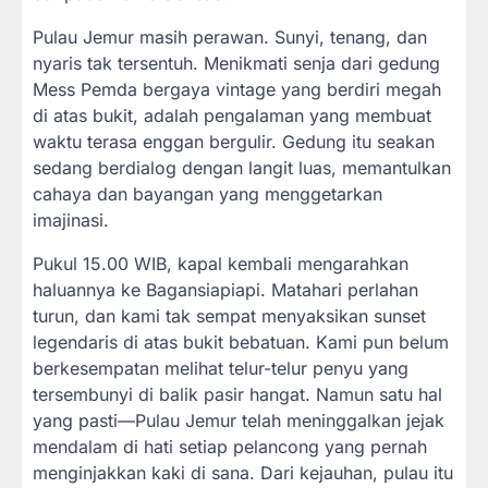
Pulau Jemur masih perawan. Sunyi, tenang, dan
nyaris tak tersentuh. Menikmati senja dari gedung
Mess Pemda bergaya vintage yang berdiri megah
di atas bukit, adalah pengalaman yang membuat
waktu terasa enggan bergulir. Gedung itu seakan
sedang berdialog dengan langit luas, memantulkan
cahaya dan bayangan yang menggetarkan
imajinasi.
Pukul 15.00 WIB, kapal kembali mengarahkan
haluannya ke Bagansiapiapi. Matahari perlahan
turun, dan kami tak sempat menyaksikan sunset
legendaris di atas bukit bebatuan. Kami pun belum
berkesempatan melihat telur-telur penyu yang
tersembunyi di balik pasir hangat. Namun satu hal
yang pasti—Pulau Jemur telah meninggalkan jejak
mendalam di hati setiap pelancong yang pernah
menginjakkan kaki di sana. Dari kejauhan, pulau itu