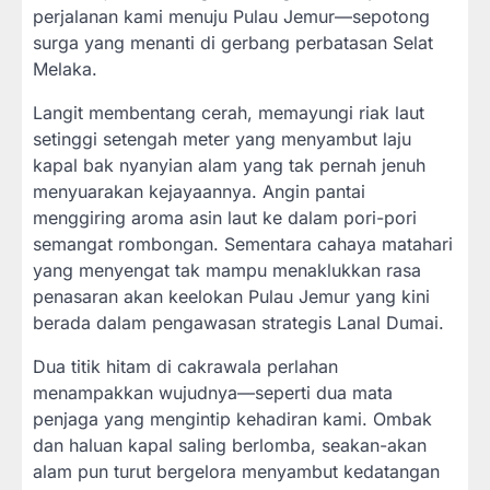
perjalanan kami menuju Pulau Jemur—sepotong
surga yang menanti di gerbang perbatasan Selat
Melaka.
Langit membentang cerah, memayungi riak laut
setinggi setengah meter yang menyambut laju
kapal bak nyanyian alam yang tak pernah jenuh
menyuarakan kejayaannya. Angin pantai
menggiring aroma asin laut ke dalam pori-pori
semangat rombongan. Sementara cahaya matahari
yang menyengat tak mampu menaklukkan rasa
penasaran akan keelokan Pulau Jemur yang kini
berada dalam pengawasan strategis Lanal Dumai.
Dua titik hitam di cakrawala perlahan
menampakkan wujudnya—seperti dua mata
penjaga yang mengintip kehadiran kami. Ombak
dan haluan kapal saling berlomba, seakan-akan
alam pun turut bergelora menyambut kedatangan