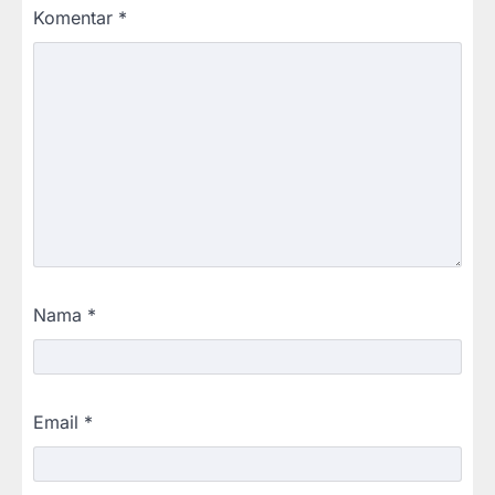
Komentar
*
Nama
*
Email
*