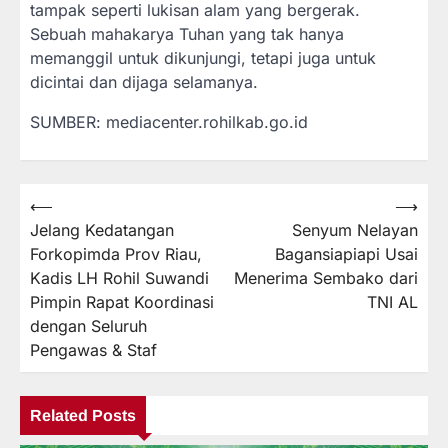
tampak seperti lukisan alam yang bergerak.
Sebuah mahakarya Tuhan yang tak hanya
memanggil untuk dikunjungi, tetapi juga untuk
dicintai dan dijaga selamanya.
SUMBER: mediacenter.rohilkab.go.id
⟵
⟶
Navigasi
Jelang Kedatangan
Senyum Nelayan
pos
Forkopimda Prov Riau,
Bagansiapiapi Usai
Kadis LH Rohil Suwandi
Menerima Sembako dari
Pimpin Rapat Koordinasi
TNI AL
dengan Seluruh
Pengawas & Staf
Related Posts