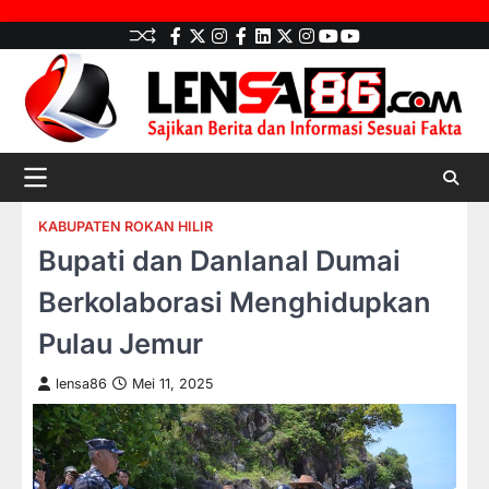
Skip
facebook
Twitter
instagram
Facebook
LinkedIn
twitter
Instagram
youtube
youtube
to
content
KABUPATEN ROKAN HILIR
Bupati dan Danlanal Dumai
Berkolaborasi Menghidupkan
Pulau Jemur
lensa86
Mei 11, 2025