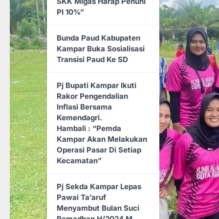
SKK Migas Harap Penuhi
Wujudkan Layanan
PI 10%”
Kesehatan Lebih Baik,
DPRD Rohil Berikan
Bunda Paud Kabupaten
Perhatian Penuh Kepada
Kampar Buka Sosialisasi
RSUD. Dr. RM. Pratomo
Transisi Paud Ke SD
Bagansiapiapi
Pj Bupati Kampar Ikuti
Rakor Pengendalian
Inflasi Bersama
Kemendagri.
Hambali : “Pemda
Kampar Akan Melakukan
Operasi Pasar Di Setiap
Kecamatan”
Pj Sekda Kampar Lepas
Pawai Ta’aruf
Menyambut Bulan Suci
Ramadhan H/2024 M,