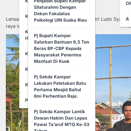
KABUPATEN KAMPAR
Penjabat Bupati Kampar
OP
Anggaran Tahun 2025,
Peredaran Gelap Narkoba
Silaturahmi Dengan
Pemkab Rohil Dan
Dekan Fakulatas
KABUPATEN BENGKALIS
Kejaksaan Tanda Tangani
Lensa86.com, Benai – Team Voly Ball Putri Ludo Syari’ah
A
Meledakkk!!! Buntut Hina
Psikologi UIN Suska Riau
MoU
raya idul fitri di Kecamatan Benai.
Kades Dan
KABUPATEN INDRAGIRI
Camat,Masyarakat
Pj Bupati Kampar
HULU
Memprihatinkan SMPN 1
Sungai Sirih Sakit Hati
Salurkan Bantuan 6,5 Ton
Sinaboi Tak Berdinding,
Dan Kecam Cabup
Beras BP-CBP Kepada
Kabid SMP Disdik Rohil,
Sutoyo.
KABUPATEN SIAK
Masyarakat Penerima
Retno : Tahun Ini
Manfaat Di Kuok
Dibangun Pemda Rohil
Mahviyen Trikon Putra
KOTA DUMAI
S.E, Monitor Langsung
Pj Sekda Kampar
Pimpin Apel Pagi, Wabup
Jalur Yang Latihan Di
Lakukan Peletakan Batu
KOTA PEKANBARU
Rohil: Sudah Terlalu Lama
Tepian Rajo Pangean
Pertama Mesjid Baitul
ASN Terjebak Dalam
Ilmi Perhentian Raja.
Kenyamanan Semu Yang
PEMERINTAH
Plt. Bupati Kuansing
Dibentuk Oleh Budaya
Inginkan Gedung Baru
Pj Sekda Kampar Lantik
Birokrasi Lama
UNIKS Segera
Dewan Hakim Dan Lepas
Dimanfaatkan.
Pawai Ta’aruf MTQ Ke-53
Ribuan Honorer Di
Tahun