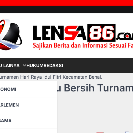
 LAINYA
HUKUM
REDAKSI
Turnamen Hari Raya Idul Fitri Kecamatan Benai.
 Syari’ah Sapu Bersih Turna
KONOMI
atan Benai.
ARLEMEN
GAMA