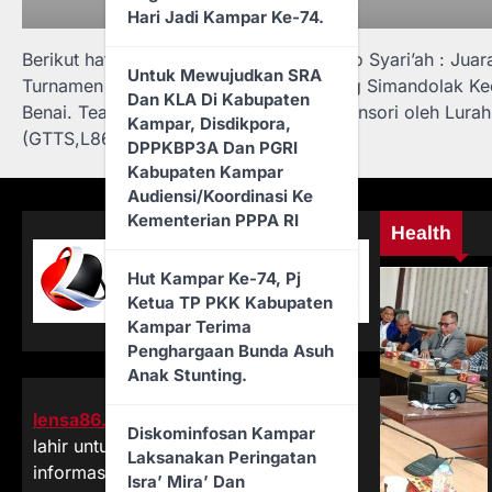
Hari Jadi Kampar Ke-74.
Berikut hattrick Team Voly Ball Putri Ludo Syari’ah : Ju
Untuk Mewujudkan SRA
Turnamen Voly Putri Desa Pulau Lancang Simandolak Kec
Dan KLA Di Kabupaten
Benai. Team Voly Ludo Syari’ah ini disponsori oleh Lur
Kampar, Disdikpora,
(GTTS,L86)
DPPKBP3A Dan PGRI
Kabupaten Kampar
Audiensi/Koordinasi Ke
Kementerian PPPA RI
Health
Hut Kampar Ke-74, Pj
Ketua TP PKK Kabupaten
Kampar Terima
Penghargaan Bunda Asuh
Anak Stunting.
lensa86.com
merupakan media yang
Diskominfosan Kampar
lahir untuk memenuhi kebutuhan
Laksanakan Peringatan
informasi pembaca, menjembatani
Isra’ Mira’ Dan