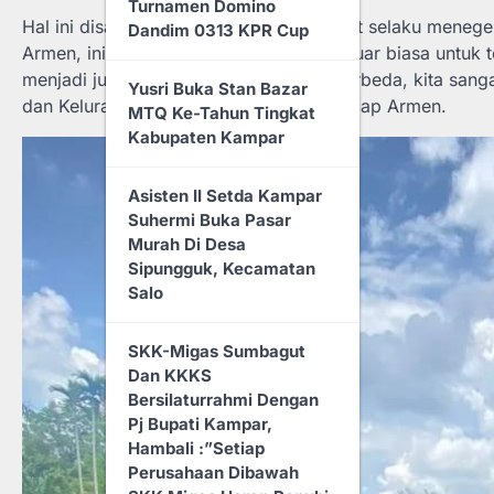
Turnamen Domino
Balai Jaya
Hal ini disampaikan oleh Armen Arif, S.pt selaku meneg
Dandim 0313 KPR Cup
Armen, ini suatu pencapaian yg sangat luar biasa untuk 
Sidak Ke-RSUD
menjadi juara pertama di 3 turnamen berbeda, kita san
Yusri Buka Stan Bazar
Dr.Pratomo, Bupati Rohil
dan Kelurahan Benai pada umumnya”, ucap Armen.
MTQ Ke-Tahun Tingkat
H.Bistamam: Layani
Kabupaten Kampar
Masyarakat Dengan
Lemah Lembut
Asisten II Setda Kampar
Suhermi Buka Pasar
Rapat Paripurna DPRD
Murah Di Desa
Rohil Dalam Rangka
Sipungguk, Kecamatan
Penyampaian Pidato
Salo
Perdana Bupati Periode
2025-2030
SKK-Migas Sumbagut
Dan KKKS
Dihadiri Bupati, DPRD
Bersilaturrahmi Dengan
Sahkan RAPBD Rohil
Pj Bupati Kampar,
Anggaran Tahun 2025
Hambali :”Setiap
Sebesar Rp 2,6 Triliun
Perusahaan Dibawah