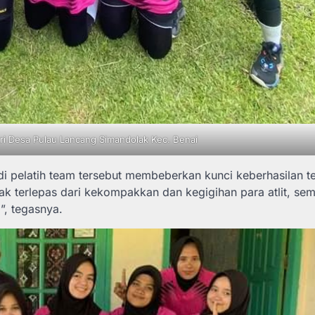
tri Desa Pulau Lancang Simandolak Kec. Benai
di pelatih team tersebut membeberkan kunci keberhasilan t
 tak terlepas dari kekompakkan dan kegigihan para atlit, se
”, tegasnya.