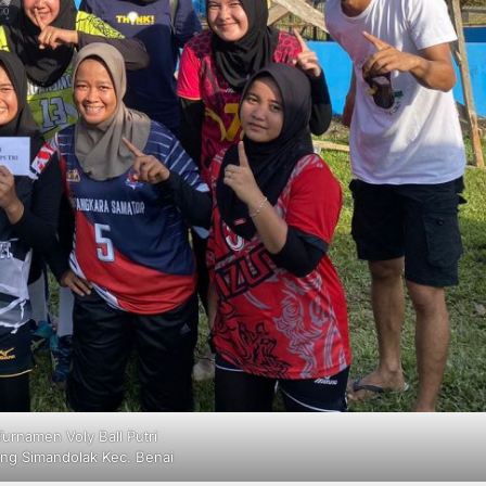
Turnamen Voly Ball Putri
ng Simandolak Kec. Benai