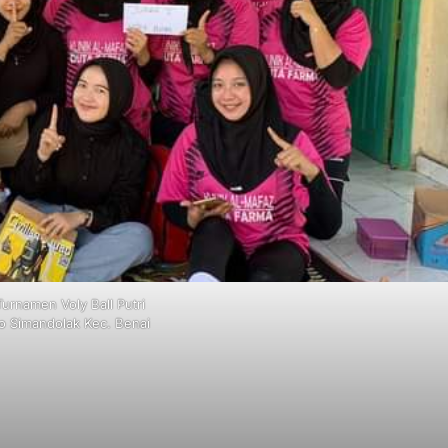
Turnamen Voly Ball Putri
o Simandolak Kec. Benai