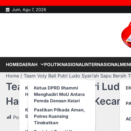
Skip
Jum, Agu 7, 2026
to
content
HOME
DAERAH
POLITIK
NASIONAL
INTERNASIONAL
MENU
Home
Team Voly Ball Putri Ludo Syari’ah Sapu Bersih 
Team Voly Ball Putri Ludo
KABUPATEN ROKAN
Ketua DPRD Ilhammi
E
HILIR
Menghadiri MoU Antara
Hari Raya Idul Fitri Kecam
Pemda Dengan Kejari
P
Rohil
KABUPATEN KUANTAN
Pastikan Pilkada Aman,
SINGINGI
Polres Kuansing
Post Views:
8
A
Perkuat Sinergi Cegah
Tingkatkan
Penyelewengan
Pengungkapan Kasus