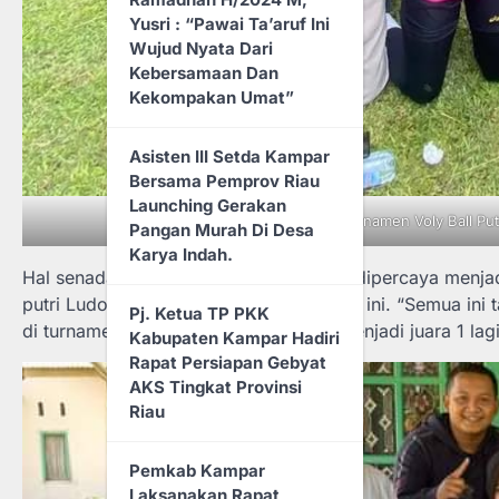
Yusri : “Pawai Ta’aruf Ini
Wujud Nyata Dari
Kebersamaan Dan
Kekompakan Umat”
Asisten III Setda Kampar
Bersama Pemprov Riau
Launching Gerakan
Juara 1 Turnamen Voly Ball Pu
Pangan Murah Di Desa
Karya Indah.
Hal senada dengan ini, Delta Faizen yg dipercaya menja
putri Ludo Syari’ah yg mencetak hattrick ini. “Semua ini
Pj. Ketua TP PKK
di turnamen yg akan datang kita bisa menjadi juara 1 lagi
Kabupaten Kampar Hadiri
Rapat Persiapan Gebyat
AKS Tingkat Provinsi
Riau
Pemkab Kampar
Laksanakan Rapat