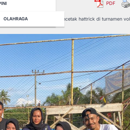
PDF
INI
 Kelurahan Benai berhasil mencetak hattrick di turnamen vol
DVETORIAL
OLAHRAGA