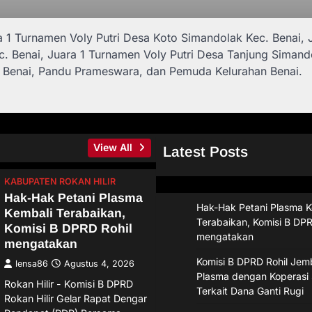
ara 1 Turnamen Voly Putri Desa Koto Simandolak Kec. Benai, 
. Benai, Juara 1 Turnamen Voly Putri Desa Tanjung Simand
ah Benai, Pandu Prameswara, dan Pemuda Kelurahan Benai.
View All
Latest Posts
KABUPATEN ROKAN HILIR
Hak-Hak Petani Plasma
Hak-Hak Petani Plasma K
Kembali Terabaikan,
Terabaikan, Komisi B DPR
Komisi B DPRD Rohil
mengatakan
mengatakan
Komisi B DPRD Rohil Jemb
lensa86
Agustus 4, 2026
Plasma dengan Koperasi 
Rokan Hilir - Komisi B DPRD
Terkait Dana Ganti Rugi
Rokan Hilir Gelar Rapat Dengar