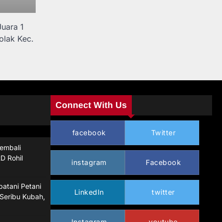
Juara 1
olak Kec.
Connect With Us
facebook
Twitter
embali
D Rohil
instagram
Facebook
atani Petani
LinkedIn
twitter
Seribu Kubah,
Instagram
youtube