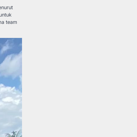
enurut
untuk
ma team