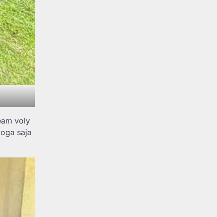
eam voly
moga saja