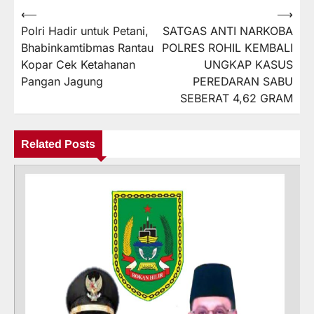
⟵
⟶
Navigasi
Polri Hadir untuk Petani,
SATGAS ANTI NARKOBA
pos
Bhabinkamtibmas Rantau
POLRES ROHIL KEMBALI
Kopar Cek Ketahanan
UNGKAP KASUS
Pangan Jagung
PEREDARAN SABU
SEBERAT 4,62 GRAM
Related Posts