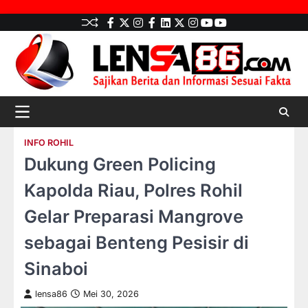
Skip
facebook
Twitter
instagram
Facebook
LinkedIn
twitter
Instagram
youtube
youtube
to
content
INFO ROHIL
Dukung Green Policing
Kapolda Riau, Polres Rohil
Gelar Preparasi Mangrove
sebagai Benteng Pesisir di
Sinaboi
lensa86
Mei 30, 2026